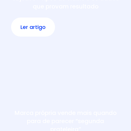
que provam resultado
Ler artigo
Marca própria vende mais quando
para de parecer “segunda
prateleira”