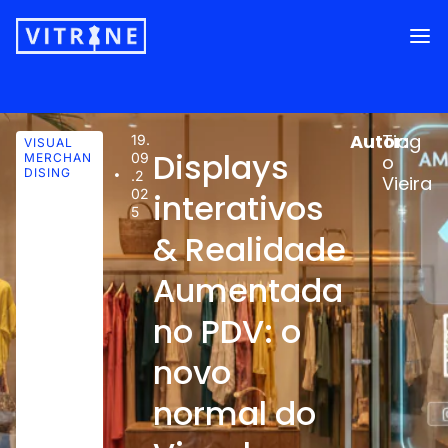
Autor:
Tiag
19.
VISUAL
Displays
09
MERCHAN
o
DISING
.2
Vieira
02
interativos
5
& Realidade
Aumentada
no PDV: o
novo
normal do