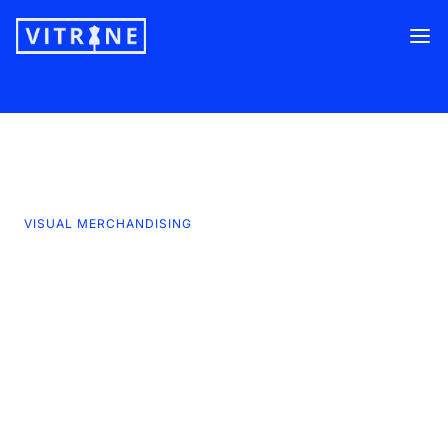
Blog
/
Conteúdos para Inovar no Varejo.
28.01.2026
VISUAL MERCHANDISING
Loja que vira cenário de
conteúdo vende mais:
como criar pontos
instagramáveis sem virar