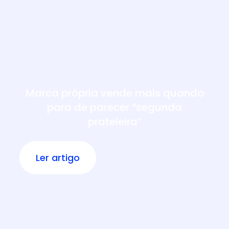
Marca própria vende mais quando
para de parecer “segunda
prateleira”
Ler artigo