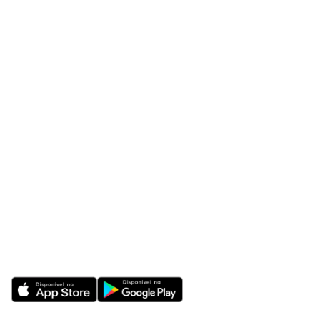
O Vitrine
Produtos
Cases
Integrações
Blog
Contato
Av. Paulista, 171, 4º andar,
Bela Vista - São Paulo - SP