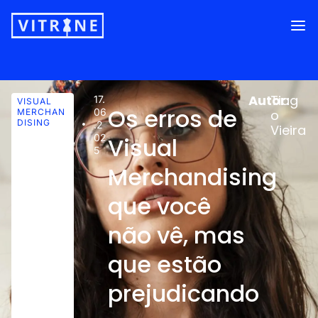
Autor:
Tiag
17.
VISUAL
Os erros de
06
MERCHAN
o
DISING
.2
Vieira
02
Visual
5
Merchandising
que você
não vê, mas
que estão
prejudicando