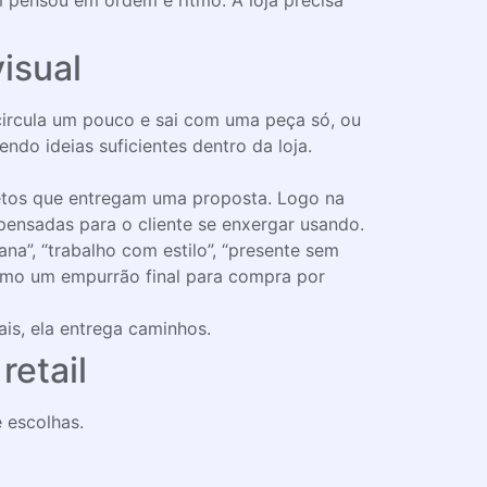
 pensou em ordem e ritmo. A loja precisa
visual
circula um pouco e sai com uma peça só, ou
ndo ideias suficientes dentro da loja.
letos que entregam uma proposta. Logo na
pensadas para o cliente se enxergar usando.
a”, “trabalho com estilo”, “presente sem
 como um empurrão final para compra por
is, ela entrega caminhos.
retail
e escolhas.