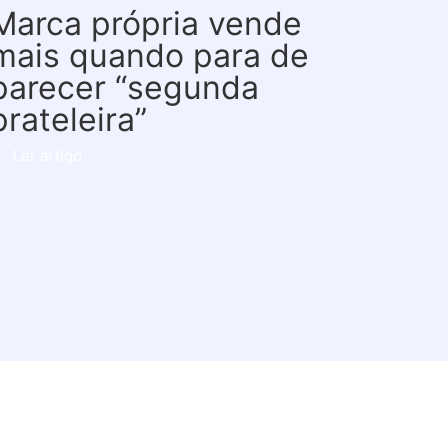
Marca própria vende
mais quando para de
parecer “segunda
prateleira”
Ler artigo