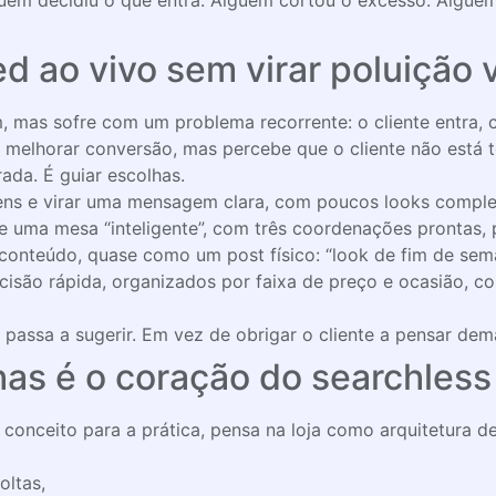
uém decidiu o que entra. Alguém cortou o excesso. Alguém
d ao vivo sem virar poluição 
 mas sofre com um problema recorrente: o cliente entra, 
 melhorar conversão, mas percebe que o cliente não está te
ada. É guiar escolhas.
itens e virar uma mensagem clara, com poucos looks comp
e uma mesa “inteligente”, com três coordenações prontas, 
onteúdo, quase como um post físico: “look de fim de seman
decisão rápida, organizados por faixa de preço e ocasião,
assa a sugerir. Em vez de obrigar o cliente a pensar dema
has é o coração do searchless 
 conceito para a prática, pensa na loja como arquitetura d
ltas,