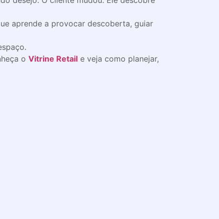
do desejo. O cliente mudou. Ele descobre
que aprende a provocar descoberta, guiar
 espaço.
heça o
Vitrine Retail
e veja como planejar,