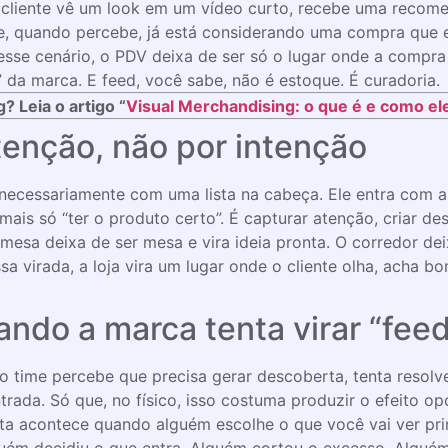
O cliente vê um look em um vídeo curto, recebe uma recom
 e, quando percebe, já está considerando uma compra que 
 nesse cenário, o PDV deixa de ser só o lugar onde a compr
 da marca. E feed, você sabe, não é estoque. É curadoria.
 Leia o artigo “
Visual Merchandising: o que é e como el
tenção, não por intenção
 necessariamente com uma lista na cabeça. Ele entra com ab
mais só “ter o produto certo”. É capturar atenção, criar dese
 A mesa deixa de ser mesa e vira ideia pronta. O corredor dei
 virada, a loja vira um lugar onde o cliente olha, acha b
do a marca tenta virar “feed”
 time percebe que precisa gerar descoberta, tenta resolv
rada. Só que, no físico, isso costuma produzir o efeito op
a acontece quando alguém escolhe o que você vai ver pri