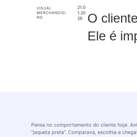
21.0
VISUAL
1.20
MERCHANDISI
O client
NG
26
Ele é im
Pensa no comportamento do cliente hoje. Ant
“jaqueta preta”. Comparava, escolhia e chega