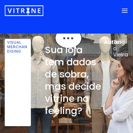
Autor:
Tiag
25
VISUAL
Sua loja
.11.
MERCHAN
o
DISING
20
Vieira
25
tem dados
de sobra,
mas decide
vitrine no
feeling?