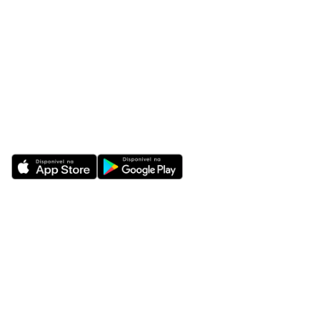
Integrações
Blog
Contato
Av. Paulista, 171, 4º andar,
Bela Vista - São Paulo - SP
© Vitrine Retail | Todos os direitos reservados | CNPJ:
28.823.339/0001-07
Política de Privacidade