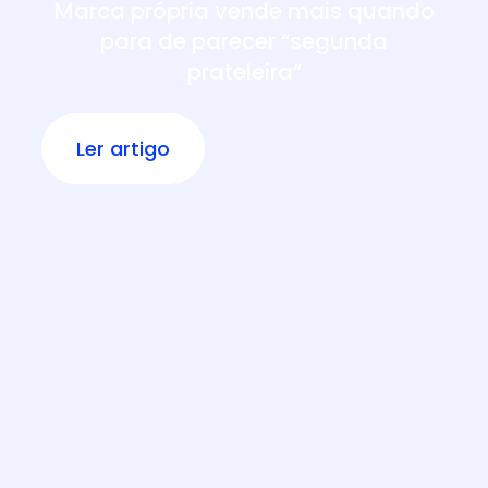
Marca própria vende mais quando
para de parecer “segunda
prateleira”
Ler artigo