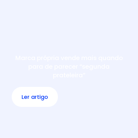
Marca própria vende mais quando
para de parecer “segunda
prateleira”
Ler artigo