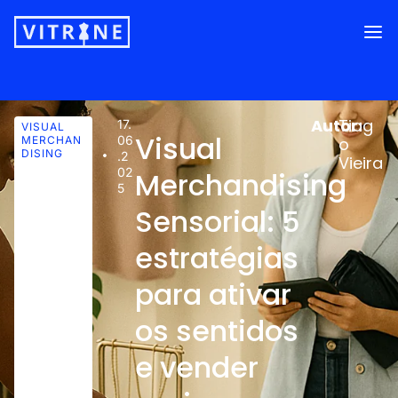
Autor:
Tiag
17.
VISUAL
Visual
06
MERCHAN
o
DISING
.2
Vieira
02
Merchandising
5
Sensorial: 5
estratégias
para ativar
os sentidos
e vender