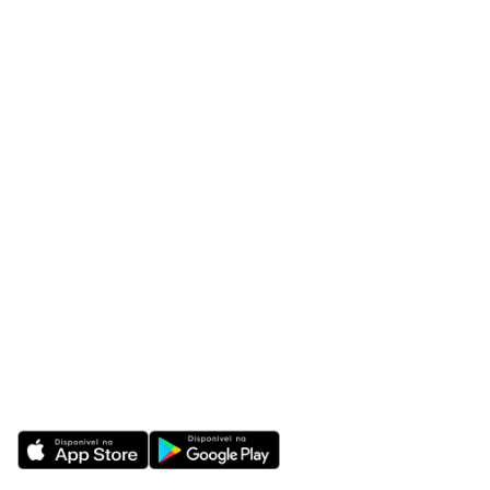
O Vitrine
Produtos
Cases
Integrações
Blog
Contato
Av. Paulista, 171, 4º andar,
Bela Vista - São Paulo - SP