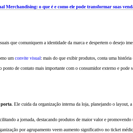
ual Merchandising: o que é e como ele pode transformar suas vend
 visuais que comuniquem a identidade da marca e despertem o desejo imed
 como um
convite visual
: mais do que exibir produtos, conta uma história 
 o ponto de contato mais importante com o consumidor externo e pode se
 porta
. Ele cuida da organização interna da loja, planejando o layout, 
acilitando a jornada, destacando produtos de maior valor e promovendo
nização por agrupamento veem aumento significativo no ticket médio e